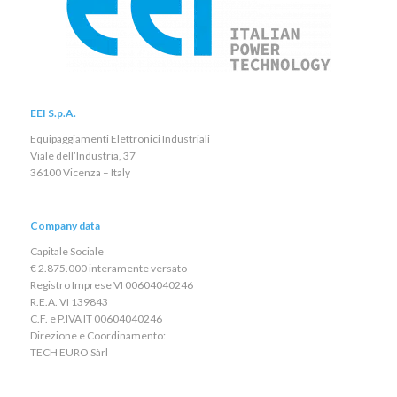
EEI S.p.A.
Equipaggiamenti Elettronici Industriali
Viale dell’Industria, 37
36100 Vicenza – Italy
Company data
Capitale Sociale
€ 2.875.000 interamente versato
Registro Imprese VI 00604040246
R.E.A. VI 139843
C.F. e P.IVA IT 00604040246
Direzione e Coordinamento:
TECH EURO Sàrl