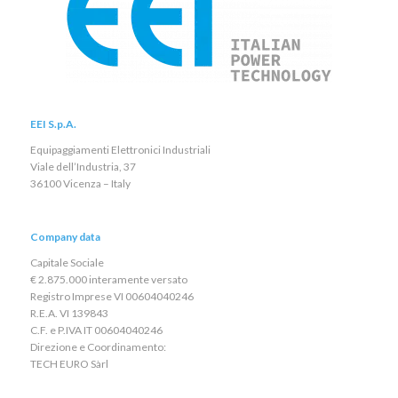
EEI S.p.A.
Equipaggiamenti Elettronici Industriali
Viale dell’Industria, 37
36100 Vicenza – Italy
Company data
Capitale Sociale
€ 2.875.000 interamente versato
Registro Imprese VI 00604040246
R.E.A. VI 139843
C.F. e P.IVA IT 00604040246
Direzione e Coordinamento:
TECH EURO Sàrl