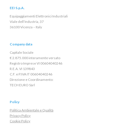
EEI S.p.A.
Equipaggiamenti Elettronici Industriali
Viale dell’Industria, 37
36100 Vicenza – Italy
Company data
Capitale Sociale
€ 2.875.000 interamente versato
Registro Imprese VI 00604040246
R.E.A. VI 139843
C.F. e P.IVA IT 00604040246
Direzione e Coordinamento:
TECH EURO Sàrl
Policy
Politica Ambientale e Qualità
Privacy Policy
Cookie Policy