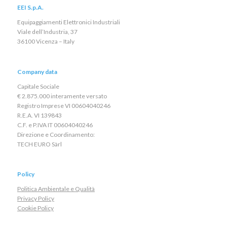
EEI S.p.A.
Equipaggiamenti Elettronici Industriali
Viale dell’Industria, 37
36100 Vicenza – Italy
Company data
Capitale Sociale
€ 2.875.000 interamente versato
Registro Imprese VI 00604040246
R.E.A. VI 139843
C.F. e P.IVA IT 00604040246
Direzione e Coordinamento:
TECH EURO Sàrl
Policy
Politica Ambientale e Qualità
Privacy Policy
Cookie Policy