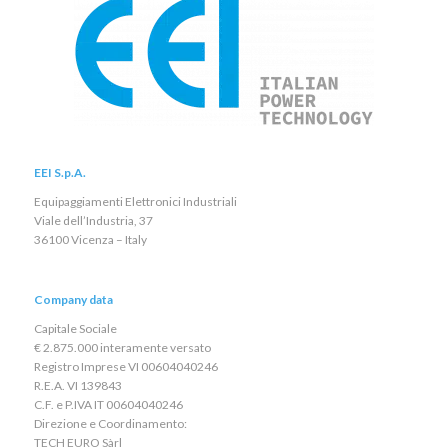
EEI S.p.A.
Equipaggiamenti Elettronici Industriali
Viale dell’Industria, 37
36100 Vicenza – Italy
Company data
Capitale Sociale
€ 2.875.000 interamente versato
Registro Imprese VI 00604040246
R.E.A. VI 139843
C.F. e P.IVA IT 00604040246
Direzione e Coordinamento:
TECH EURO Sàrl