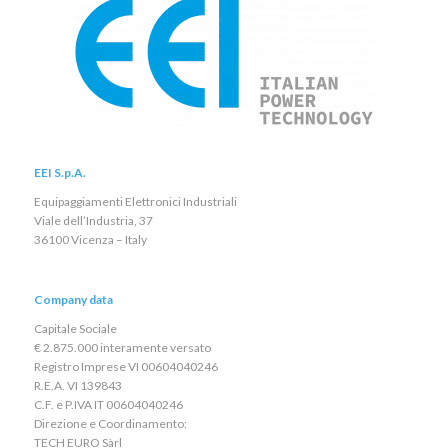
EEI S.p.A.
Equipaggiamenti Elettronici Industriali
Viale dell’Industria, 37
36100 Vicenza – Italy
Company data
Capitale Sociale
€ 2.875.000 interamente versato
Registro Imprese VI 00604040246
R.E.A. VI 139843
C.F. e P.IVA IT 00604040246
Direzione e Coordinamento:
TECH EURO Sàrl