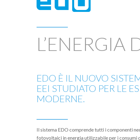
L’ENERGIA 
EDO È IL NUOVO SISTE
EEI STUDIATO PER LE E
MODERNE.
Il sistema EDO comprende tutti i componenti nece
fotovoltaici in energia utilizzabile per i consumi