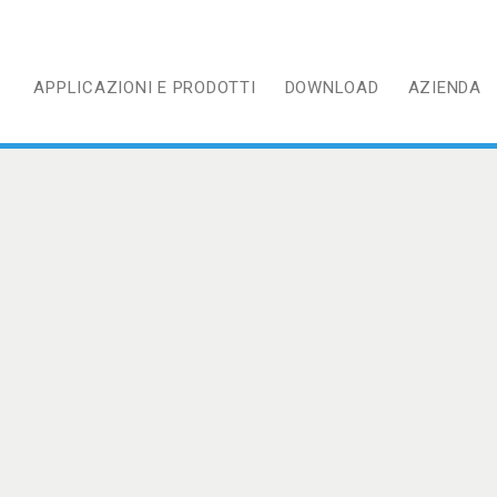
APPLICAZIONI E PRODOTTI
DOWNLOAD
AZIENDA
HE PRINCIPALI
INSTALLAZIONE, ASSISTENZA E GARANZIA