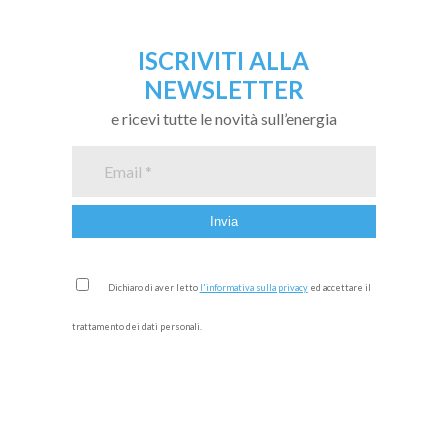
ISCRIVITI ALLA
NEWSLETTER
e ricevi tutte le novità sull’energia
Dichiaro di aver letto
l'informativa sulla privacy
ed accettare il
trattamento dei dati personali.